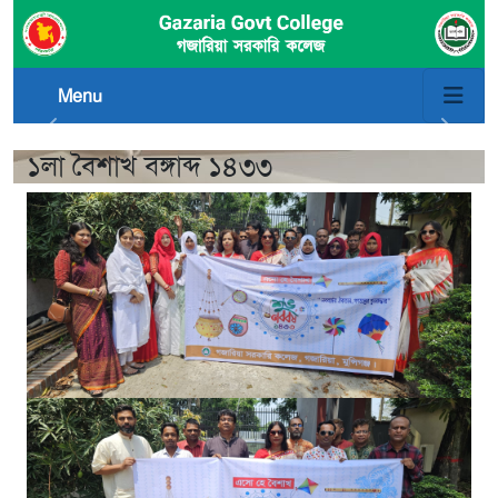
Menu
১লা বৈশাখ বঙ্গাব্দ ১৪৩৩